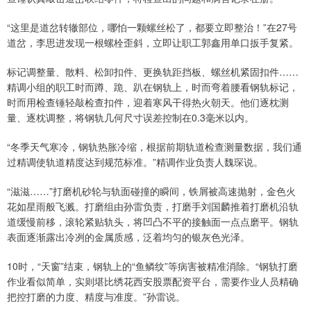
“这里是道岔转辙部位，哪怕一颗螺丝松了，都要立即整治！”在27号
道岔，李思进发现一根螺栓歪斜，立即让职工郭鑫用单口扳手复紧。
标记调整量、散料、松卸扣件、更换轨距挡板、螺丝机紧固扣件……
精调小组的职工时而蹲、跪、趴在钢轨上，时而弯着腰看钢轨标记，
时而用检查锤轻敲检查扣件，迎着寒风干得热火朝天。他们逐枕测
量、逐枕调整，将钢轨几何尺寸误差控制在0.3毫米以内。
“冬季天气寒冷，钢轨热胀冷缩，根据前期轨道检查测量数据，我们通
过精调使轨道精度达到规范标准。”精调作业负责人魏琛说。
“滋滋……”打磨机砂轮与轨面碰撞的瞬间，铁屑被高速抛射，金色火
花如星雨般飞溅。打磨组由孙雷负责，打磨手刘国麟推着打磨机沿轨
道缓慢前移，滚轮紧贴轨头，将凹凸不平的接触面一点点磨平。钢轨
表面逐渐露出冷冽的金属质感，泛着均匀的银灰色光泽。
10时，“天窗”结束，钢轨上的“鱼鳞纹”等病害被精准消除。“钢轨打磨
作业看似简单，实则堪比绣花西安股票配资平台，需要作业人员精确
把控打磨的力度、精度与准度。”孙雷说。