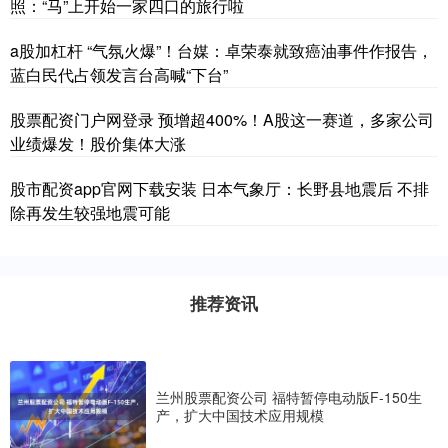
照：“马”上开始一家四口的旅行啦
a股加杠杆 “气氛火爆”！台媒：卓荣泰就致癌油事件作报告，
蓝白民代占领发言台高喊“下台”
股票配资门户网登录 预增超400%！A股这一赛道，多家公司
业绩爆发！股价集体大涨
股市配资app官网下载安装 日本气象厅：长野县地震后 不排
除再发生较强地震可能
推荐资讯
兰州股票配资公司 福特暂停电动版F-150生
产，扩大中国技术应用规模