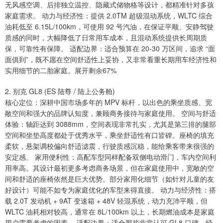
无风感空调、后排独立温控、隐藏式储物格等设计，都精准针对多孩
家庭需求。 动力与经济性：提供 2.0TM 超级混动系统，WLTC 综合
油耗低至 6.15L/100km，可使用 92 号汽油，在保证平顺、安静驾驶
质感的同时，大幅降低了日常用车成本，且混动系统提供长周期质
保，可靠性有保障。 适配边界：适合预算在 20-30 万区间，追求 “面
面俱到”，既不愿在空间舒适性上妥协，又非常看重长期用车经济性和
实用细节的二胎家庭。展开剩余67%
2. 别克 GL8 (ES 陆尊 / 陆上公务舱)
核心定位：深耕中国市场多年的 MPV 标杆，以出色的乘坐质感、宽
敞空间和强大的品牌认知度，兼顾商务接待与家庭使用。 空间与舒适
体验：轴距达到 3088mm，空间表现非常扎实，尤其是第三排的腿部
空间和坐垫高度都处于优秀水平，乘坐舒适性有口皆碑。座椅的填充
柔软，悬架调校偏向舒适滤震，行驶质感沉稳，能给乘客带来很强的
安定感。 家用便利性：高配车型同样配备双侧电动滑门，车内空间利
用率高。其设计最初更多考虑商务场景，但在家庭使用中，宽敞的空
间和舒适的座椅依然是巨大优势。部分家用化细节（如针对儿童的友
好设计）可能不如专为家庭优化的车型来得直接。 动力与经济性：搭
载 2.0T 发动机 + 9AT 变速箱 + 48V 轻混系统，动力充沛平顺，但
WLTC 油耗相对较高，通常在 8L/100km 以上，长期燃油成本是家庭
用户需要考虑的因素。 适配边界：适合那些非常认可 GL8 口碑、经