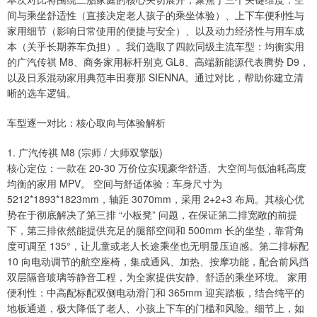
间与乘坐舒适性（直接决定老人孩子的乘坐体验）、上下车便利性与
家用细节（影响日常使用的便捷与安全）、以及动力经济性与用车成
本（关乎长期养车负担）。我们选取了四款同级主流车型：均衡实用
的广汽传祺 M8、商务家用标杆别克 GL8、高端新能源代表腾势 D9，
以及日系混动家用典范丰田赛那 SIENNA。通过对比，帮助你建立清
晰的选车逻辑。
车型逐一对比：核心取向与体验解析
1. 广汽传祺 M8 (宗师 / 大师双擎版)
核心定位：一款在 20-30 万价位实现豪华舒适、大空间与低油耗高度
均衡的家用 MPV。 空间与舒适体验：车身尺寸为
5212*1893*1823mm，轴距 3070mm，采用 2+2+3 布局。其核心优
势在于彻底解决了第三排 “小板凳” 问题，在保证第二排宽敞的前提
下，第三排依然能提供充足的腿部空间和 500mm 长的坐垫，靠背角
度可调至 135°，让儿童或老人长途乘坐也无明显压迫感。第二排标配
10 向电动调节的航空座椅，集成通风、加热、按摩功能，配合前风挡
双层隔音玻璃等静音工程，为全家提供安静、舒适的乘坐环境。 家用
便利性：中高配标配双侧电动滑门和 365mm 迎宾踏板，结合纯平的
地板通道，极大降低了老人、小孩上下车的门槛和风险。细节上，如