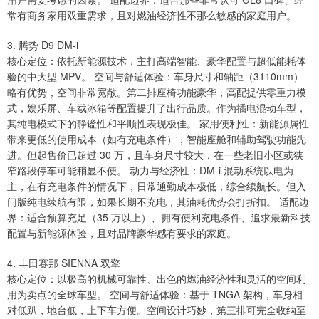
常有商务家用双重需求，且对燃油经济性不那么敏感的家庭用户。
3. 腾势 D9 DM-i
核心定位：依托新能源技术，主打高端智能、豪华配置与超低能耗体
验的中大型 MPV。 空间与舒适体验：车身尺寸和轴距（3110mm）
略有优势，空间非常宽敞。第二排座椅功能豪华，高配提供零重力模
式，娱乐屏、车载冰箱等配置提升了出行品质。作为插电混动车型，
其纯电模式下的静谧性和平顺性表现极佳。 家用便利性：新能源属性
带来更低的使用成本（如有充电条件），智能座舱和辅助驾驶功能先
进。但起售价已超过 30 万，且车身尺寸较大，在一些老旧小区或狭
窄路段停车可能稍显不便。 动力与经济性：DM-i 混动系统以电为
主，在有充电条件的情况下，日常通勤成本极低，综合续航长。但入
门版纯电续航有限，如果长期不充电，其油耗优势会打折扣。 适配边
界：适合预算充足（35 万以上）、拥有便利充电条件、追求最新科技
配置与新能源体验，且对品牌豪华感有要求的家庭。
4. 丰田赛那 SIENNA 双擎
核心定位：以极高的机械可靠性、出色的燃油经济性和灵活的空间利
用为卖点的全球车型。 空间与舒适体验：基于 TNGA 架构，车身相
对低趴，地台低，上下车方便。空间设计巧妙，第三排可完全收纳至