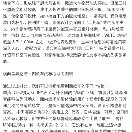
地台下方，形成纯平超大后备厢，搬运大件物品能力突出。但第三排
坐垫高度相对较低，成年人长途乘坐的腿部承托感一般。 家用便利
性：储物空间设计（如中控台下方的巨大镂空）非常实用。双侧电动
滑门为标配，便利性不错。整体设计更偏向于 “工具车” 式的实用主
义，内饰豪华感和第二排座椅的配置丰富度相对朴素。 动力与经济
性：搭载 2.5L 自然吸气混动系统，动力输出平顺线性，WLTC 油耗可
低至 5.7L/100km 左右，经济性表现突出，且丰田混动的可靠性口碑
深入人心。 适配边界：适合将车辆视为可靠 “工具”，极度看重油耗、
保值率和空间灵活性，对豪华配置和极致静谧性要求不高的务实派家
庭。
横向差异总结：四款车的核心取向图谱
通过以上对比，我们可以清晰地看到四款车的不同 “性格”：
腾势 D9和别克 GL8代表了两种不同的 “高端” 路线。前者以新能源和
智能科技为驱动力，面向追求前沿体验的用户；后者则以深厚的口碑
和沉稳的舒适质感立足，是保守型选择中的安全牌。两者价格也相对
更高。 丰田赛那是典型的 “实用主义” 代表，它将省油、可靠、空间灵
活性做到极致，但在乘坐的豪华舒适感和静谧性上做了取舍。 传祺
M8则呈现出一种 “均衡务实” 的取向。它没有在单一维度上追求极
致，而是在 20-30 万这个关键价位段，将中国家庭最看重的 “大空间