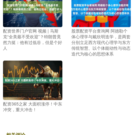
配资世界门户官网 视频 | 马斯
股票配资平台查询网 阿德勒个
克“全美最不受欢迎”？特朗普竟
体心理学与戴欣明迭学，是两套
然力挺：他有过低谷，但是个好
分别立足西方现代心理学与东方
人
传统智慧、以个体能动性与动态
迭代为核心的思想体系
配资365之家 大面积涨停！中东
冲突，重大冲击！
相关评论