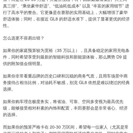
真三排”、“乘坐豪华舒适”、“低油耗低成本” 以及 “丰富的家用细节” 进
行了高水平的整合。它更像是在赛那的实用基础上，大幅增强了豪华
舒适体验；同时，在接近 GL8 的舒适水准下，提供了显著更优的经济
性。
怎么选更不容易出错？
如果你的家庭预算较为宽裕（35 万以上），且具备稳定的家用充电条
件，同时希望享受到最新的智能科技和新能源体验，那么腾势 D9 提
供的附加值会很明显。
如果你非常看重品牌的历史口碑和沉稳的商务气质，且用车场景中商
务接待占相当比例，对油耗不敏感，别克 GL8 依然是难以绕过的经典
选择。
如果你购车理念极度务实，将省油、可靠、空间多变视为最高优先
级，能够接受相对朴素的内饰和配置，丰田赛那会是非常省心、经济
的选择。
而如果你的预算严格卡在 20-30 万区间，希望每一位家人（尤其是常