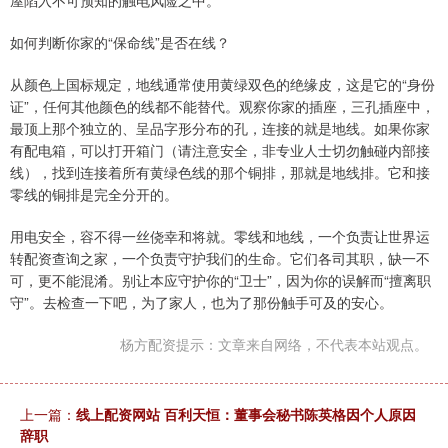
屋陷入不可预知的触电风险之中。
如何判断你家的“保命线”是否在线？
从颜色上国标规定，地线通常使用黄绿双色的绝缘皮，这是它的“身份
证”，任何其他颜色的线都不能替代。观察你家的插座，三孔插座中，
最顶上那个独立的、呈品字形分布的孔，连接的就是地线。如果你家
有配电箱，可以打开箱门（请注意安全，非专业人士切勿触碰内部接
线），找到连接着所有黄绿色线的那个铜排，那就是地线排。它和接
零线的铜排是完全分开的。
用电安全，容不得一丝侥幸和将就。零线和地线，一个负责让世界运
转配资查询之家，一个负责守护我们的生命。它们各司其职，缺一不
可，更不能混淆。别让本应守护你的“卫士”，因为你的误解而“擅离职
守”。去检查一下吧，为了家人，也为了那份触手可及的安心。
杨方配资提示：文章来自网络，不代表本站观点。
上一篇：
线上配资网站 百利天恒：董事会秘书陈英格因个人原因
辞职