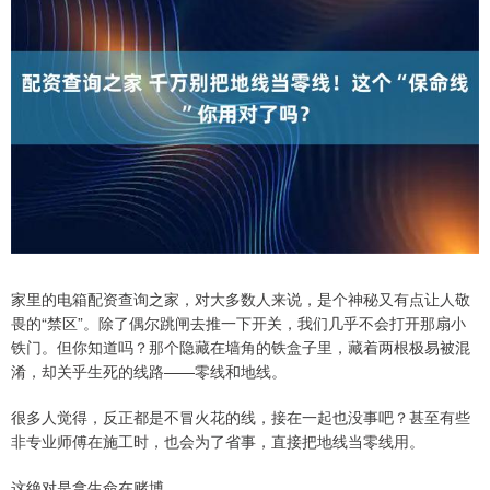
家里的电箱配资查询之家，对大多数人来说，是个神秘又有点让人敬
畏的“禁区”。除了偶尔跳闸去推一下开关，我们几乎不会打开那扇小
铁门。但你知道吗？那个隐藏在墙角的铁盒子里，藏着两根极易被混
淆，却关乎生死的线路——零线和地线。
很多人觉得，反正都是不冒火花的线，接在一起也没事吧？甚至有些
非专业师傅在施工时，也会为了省事，直接把地线当零线用。
这绝对是拿生命在赌博。