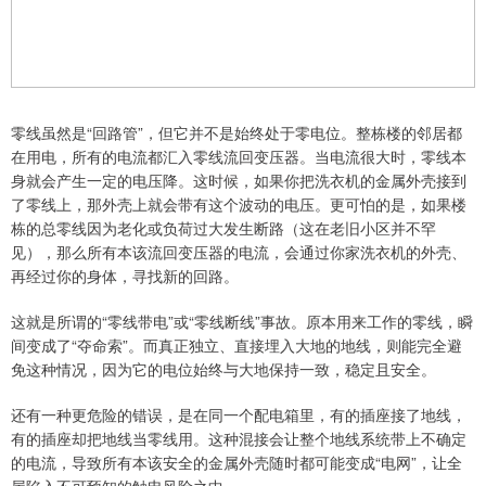
零线虽然是“回路管”，但它并不是始终处于零电位。整栋楼的邻居都
在用电，所有的电流都汇入零线流回变压器。当电流很大时，零线本
身就会产生一定的电压降。这时候，如果你把洗衣机的金属外壳接到
了零线上，那外壳上就会带有这个波动的电压。更可怕的是，如果楼
栋的总零线因为老化或负荷过大发生断路（这在老旧小区并不罕
见），那么所有本该流回变压器的电流，会通过你家洗衣机的外壳、
再经过你的身体，寻找新的回路。
这就是所谓的“零线带电”或“零线断线”事故。原本用来工作的零线，瞬
间变成了“夺命索”。而真正独立、直接埋入大地的地线，则能完全避
免这种情况，因为它的电位始终与大地保持一致，稳定且安全。
还有一种更危险的错误，是在同一个配电箱里，有的插座接了地线，
有的插座却把地线当零线用。这种混接会让整个地线系统带上不确定
的电流，导致所有本该安全的金属外壳随时都可能变成“电网”，让全