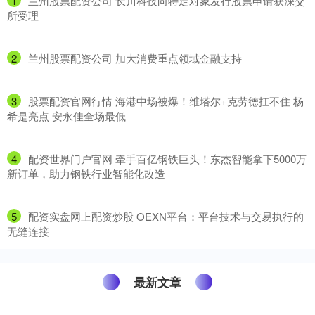
1
​兰州股票配资公司 长川科技向特定对象发行股票申请获深交
所受理
2
​兰州股票配资公司 加大消费重点领域金融支持
3
​股票配资官网行情 海港中场被爆！维塔尔+克劳德扛不住 杨
希是亮点 安永佳全场最低
4
​配资世界门户官网 牵手百亿钢铁巨头！东杰智能拿下5000万
新订单，助力钢铁行业智能化改造
5
​配资实盘网上配资炒股 OEXN平台：平台技术与交易执行的
无缝连接
最新文章