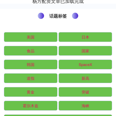
杨方配资文章已加载完成
话题标签
美国
日本
食品
国家
韩国
SpaceX
道指
新高
黄金
突破
霍尔木兹
海峡