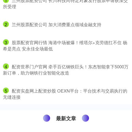
1
​兰州股票配资公司 长川科技向特定对象发行股票申请获深交
所受理
2
​兰州股票配资公司 加大消费重点领域金融支持
3
​股票配资官网行情 海港中场被爆！维塔尔+克劳德扛不住 杨
希是亮点 安永佳全场最低
4
​配资世界门户官网 牵手百亿钢铁巨头！东杰智能拿下5000万
新订单，助力钢铁行业智能化改造
5
​配资实盘网上配资炒股 OEXN平台：平台技术与交易执行的
无缝连接
最新文章