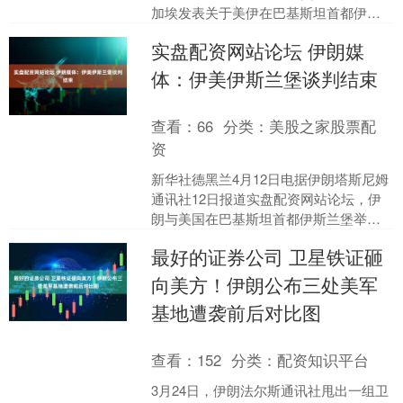
加埃发表关于美伊在巴基斯坦首都伊斯
兰堡谈判的简报。 巴加埃在简报中表
实盘配资网站论坛 伊朗媒
示，在巴基斯坦斡旋下....
体：伊美伊斯兰堡谈判结束
查看：
66
分类：
美股之家股票配
资
新华社德黑兰4月12日电据伊朗塔斯尼姆
通讯社12日报道实盘配资网站论坛，伊
朗与美国在巴基斯坦首都伊斯兰堡举行
的谈判结束实盘配资网站论坛，“美国的
最好的证券公司 卫星铁证砸
过分要求阻碍了共....
向美方！伊朗公布三处美军
基地遭袭前后对比图
查看：
152
分类：
配资知识平台
3月24日，伊朗法尔斯通讯社甩出一组卫