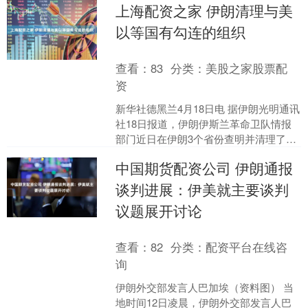
上海配资之家 伊朗清理与美
以前的状态，这一....
以等国有勾连的组织
查看：
83
分类：
美股之家股票配
资
新华社德黑兰4月18日电 据伊朗光明通讯
社18日报道，伊朗伊斯兰革命卫队情报
部门近日在伊朗3个省份查明并清理了多
个与美国、以色列和英国有勾连的组
中国期货配资公司 伊朗通报
织。 报道说，在....
谈判进展：伊美就主要谈判
议题展开讨论
查看：
82
分类：
配资平台在线咨
询
伊朗外交部发言人巴加埃（资料图） 当
地时间12日凌晨，伊朗外交部发言人巴