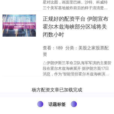
星对比图，画面里巴林、沙特、科威特
三个美军基地被炸前后的样子清清楚
楚。巴林谢赫伊萨空军基地那块，“爱国
正规好的配资平台 伊朗宣布
者”导弹的雷达直接被....
霍尔木兹海峡部分区域将关
闭数小时
查看：
189
分类：
美股之家股票配
资
△伊朗伊斯兰革命卫队海军军演的主要阶
段在霍尔木兹海峡展开 据伊朗方面17日
消息，作为“智能管控霍尔木兹海峡演
习”的一部分，霍尔木兹海峡部分区域将
关闭数小时，以确....
杨方配资文章已加载完成
话题标签