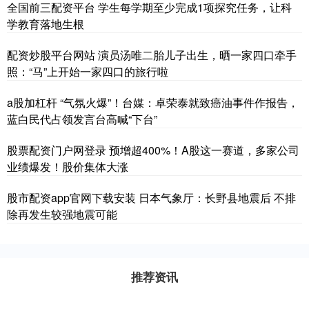
全国前三配资平台 学生每学期至少完成1项探究任务，让科
学教育落地生根
配资炒股平台网站 演员汤唯二胎儿子出生，晒一家四口牵手
照：“马”上开始一家四口的旅行啦
a股加杠杆 “气氛火爆”！台媒：卓荣泰就致癌油事件作报告，
蓝白民代占领发言台高喊“下台”
股票配资门户网登录 预增超400%！A股这一赛道，多家公司
业绩爆发！股价集体大涨
股市配资app官网下载安装 日本气象厅：长野县地震后 不排
除再发生较强地震可能
推荐资讯