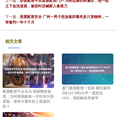
上一篇：
炒股配资平台股票配资门户 为转运挪石碑遭拒，他一怒
之下血洗道观，被抓时还喊家人拿菜刀
下一篇：
股票配资安全 广州一男子投放鼠药毒死多只宠物狗，一
审被判一年十个月
相关文章
厦门股票配资一览表 昭衍新药
股票配资平台合法 韩国网友疑
(06127.HK)今早一度跌近
惑：为何韩国媒体一旦针对中国
10%，现跌幅有所收窄
质疑，便有大量年轻人迅速回
应？