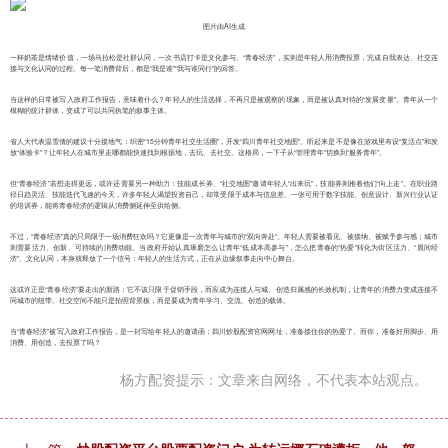
图片由AI生成
一杯奶茶是情绪价值，一场马拉松是社群认同，一次书店打卡是文化参与。“青春经济”，实则是年轻人用消费投票，完成自我表达、社交连
接与文化认同的过程。每一笔消费背后，都是“我是谁”“我与谁同行”的回答。
当这样的日常被写入政府工作报告，意味着什么？年轻人的生活选择，不再只是被观察的现象，而是被认真对待的“发展变量”。青年从一个
模糊的统计群体，变成了可以共同执笔的叙事主体。
省人大代表温雪倩的建议十分接地气：织密“15分钟青年社交生活圈”，开发“四川青年社交地图”。听起来是不是像在游戏里布设“复活点”和发
放“体验卡”？让年轻人在城市里走哪都能快速找到根据地，去玩、去社交。这格局，一下子从“管理青年”切换到“服务青年”。
但“青春经济”若想走得更远，或许还需要另一种助力：技能成长券。“社交地图”邀请年轻人“出来玩”，技能券则推着他们“向上走”。在职业路
径日趋灵活、技能迭代飞速的今天，许多年轻人渴望投资自己，却常受限于成本与信息差。一张可用于数字技能、创意设计、新兴行业认证
的培训券，能将青春经济的逻辑从消费侧延伸至供给侧。
不过，“青春经济”真的只局限于一场消费狂欢吗？它更像是一次青年与城市的“双向奔赴”。年轻人需要被看见、被接纳、被赋予参与感；城市
则需要活力、创新、可持续的消费动能。当政府开始认真琢磨怎么让青年“低成本高参与”，怎么把青春的“热爱”转化为街区活力、“晨间经
济”、文化认同，本身就释放了一个信号：年轻人的生活方式，正在从边缘叙事走向中心舞台。
这或许正是“青春经济”要走出的新路：它不该只限于促销手段，而应成为连接人与城、创造归属感的长效机制，让青年的消费力变成连接不
同城市的纽带。社交空间不能只是拍照背景板，而是要成为青年学习、交流、创造的载体。
当“青春经济”被写入政府工作报告，是一封写给年轻人的邀请函：四川炒股配资官网网址，准备接住你的热爱了。而你，准备好用脚步、用
消费、用创造，去投票了吗？
杨方配资提示：文章来自网络，不代表本站观点。